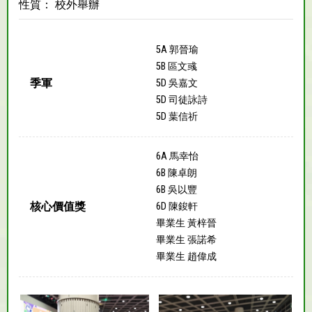
性質： 校外舉辦
5A 郭晉瑜
5B 區文彧
季軍
5D 吳嘉文
5D 司徒詠詩
5D 葉信祈
6A 馬幸怡
6B 陳卓朗
6B 吳以豐
核心價值獎
6D 陳鋑軒
畢業生 黃梓晉
畢業生 張諾希
畢業生 趙偉成