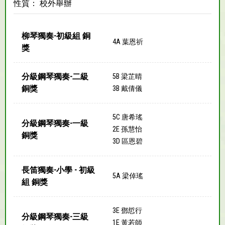
性質： 校外舉辦
柳琴獨奏-初級組 銅
4A 葉恩祈
獎
分級鋼琴獨奏-二級
5B 梁芷晴
銅獎
3B 戴倩儀
5C 唐希瑤
分級鋼琴獨奏-一級
2E 孫慧怡
銅獎
3D 區恩碧
長笛獨奏-小學 - 初級
5A 梁倬瑤
組 銅獎
3E 鄧悊行
分級鋼琴獨奏-三級
1E 黃若師