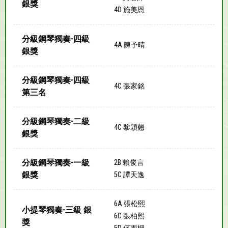
銀獎
4D 施美恩
分級鋼琴獨奏-四級
4A 陳予晴
銀獎
分級鋼琴獨奏-四級
4C 張家銘
第三名
分級鋼琴獨奏-二級
4C 黎穎翹
銀獎
分級鋼琴獨奏-一級
2B 賴俊言
銀獎
5C 譚天逸
6A 張松熙
小提琴獨奏-三級 銀
6C 張柏熙
獎