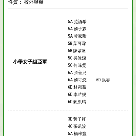
性質： 校外舉辦
5A 范語希
5A 黎子霖
5A 黃家甜
5B 葉可霖
5B 陳紫泳
5C 吳詠潔
小學女子組亞軍
5C 何晞雯
6A 張善兒
6A 黎可悠
6D 張睿
6D 林宛喬
6D 李芷妮
6D 甄凱晴
3E 黃子軒
4C 張凱浚
5A 楊梓豐