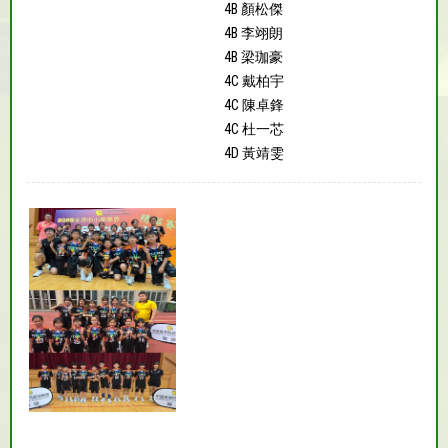
4B 顏松傑
4B 李翊朗
4B 梁珈豪
4C 戴柏宇
4C 陳卓鋒
4C 杜一芯
4D 黃靖雯