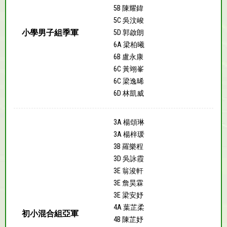
5B 陳耀鍏
5C 吳汶峻
小學男子組季軍
5D 郭啟朗
6A 梁柏曦
6B 盧永康
6C 黃翊峯
6C 梁逸晞
6D 林凱威
3A 楊頌琳
3A 楊梓瑗
3B 羅樂程
3D 吳詠霞
3E 翁浚軒
3E 詹昊霖
3E 梁安妤
4A 葉芷柔
初小混合組亞軍
4B 陳芷妤