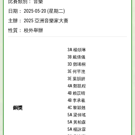
比賽類別： 音樂
日期： 2025-05-20 (星期二)
主辦： 2025 亞洲音樂家大賽
性質： 校外舉辦
3A 楊頌琳
3B 戴倩儀
3D 鄧琋桐
3E 何芊滺
3E 葉韻妍
4A 鄭凱程
4B 賴苡晴
4B 李承羲
銅獎
4C 黎穎翹
5A 梁倬瑤
5A 黃柏森
5A 楊詠霖