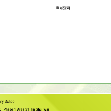
1B 戴潔姸
ary School
s：
Phase 1 Area 31 Tin Shui Wai