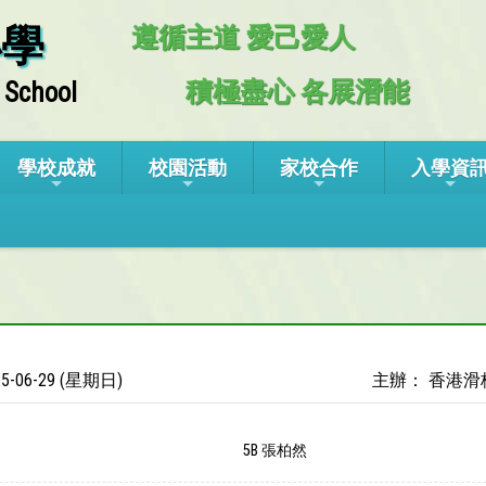
小學
遵循主道 愛己愛人
積極盡心 各展潛能
 School
學校成就
校園活動
家校合作
入學資
5-06-29 (星期日)
主辦： 香港滑
5B 張柏然