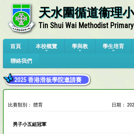
天水圍循道衞理
Tin Shui Wai Methodist Primary
首頁
本校概覽
學與教
學生培育
聯絡我們
2025 香港滑板學院邀請賽
比賽類別： 體育
日期： 202
男子小五組冠軍