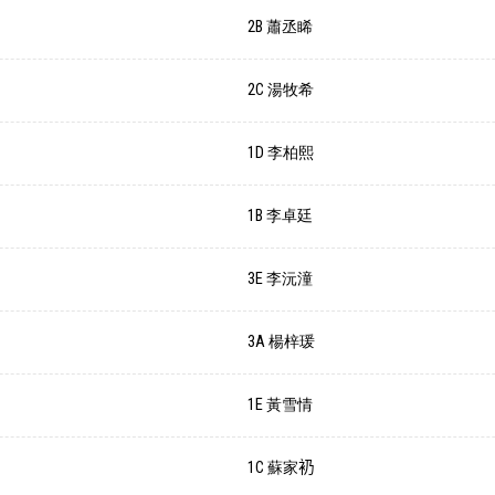
2B 蕭丞睎
2C 湯牧希
1D 李柏熙
1B 李卓廷
3E 李沅潼
3A 楊梓瑗
1E 黃雪情
1C 蘇家𧘌