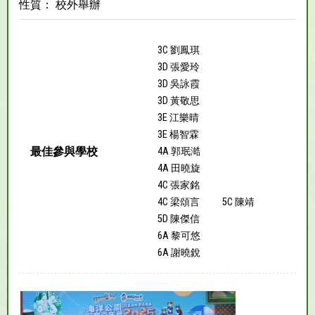
性質： 校外舉辦
3C 劉鳳琪
3D 張愛玲
3D 吳詠霞
3D 黃敬思
3E 江樂晴
3E 楊智霖
最佳參與學校
4A 郭珉澔
4A 田曉旋
4C 張家銘
4C 梁頌言
5C 陳靖
5D 陳傑信
6A 黎可悠
6A 謝曉銳