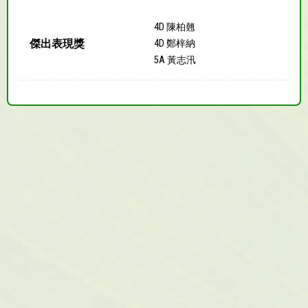
4D 陳柏翹
傑出表現獎
4D 鄭梓納
5A 黃志汛