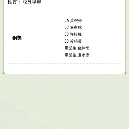
性質： 校外舉辦
5A 黃婉婷
5C 張家銘
6C 許梓峰
銅獎
6C 黃柏濠
畢業生 蔡綽恒
畢業生 盧永康