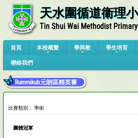
天水圍循道衞理
Tin Shui Wai Methodist Primary
首頁
本校概覽
學與教
學生培育
聯絡我們
Rummikub元朗區精英賽
比賽類別： 學術
團體冠軍