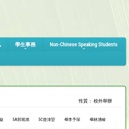
訊
學生事務
Non-Chinese Speaking Students
性質： 校外舉辦
曉旋
5A郭珉㵆
5C曾湋堃
4B李予琛
4B林湧峻