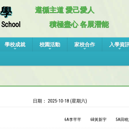
小學
遵循主道 愛己愛人
積極盡心 各展潛能
 School
學校成就
校園活動
家校合作
入學資
日期： 2025-10-18 (星期六)
6A李芊芊
6B黃新宇
5A田