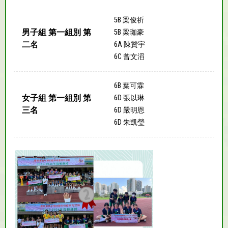
5B 梁俊祈
男子組 第一組別 第
5B 梁珈豪
二名
6A 陳贊宇
6C 曾文滔
6B 葉可霖
女子組 第一組別 第
6D 張以琳
三名
6D 嚴明恩
6D 朱凱瑩