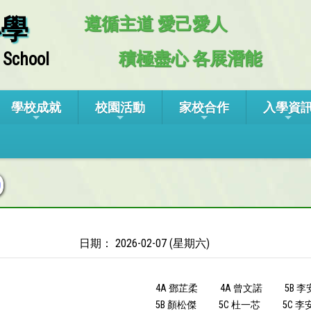
小學
遵循主道 愛己愛人
積極盡心 各展潛能
 School
學校成就
校園活動
家校合作
入學資
日期： 2026-02-07 (星期六)
4A 鄧芷柔
4A 曾文諾
5B 
5B 顏松傑
5C 杜一芯
5C 李