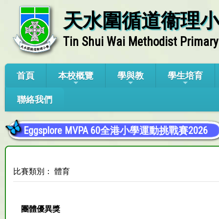
天水圍循道衞理
Tin Shui Wai Methodist Primary
首頁
本校概覽
學與教
學生培育
聯絡我們
Eggsplore MVPA 60全港小學運動挑戰賽2026
比賽類別： 體育
團體優異獎