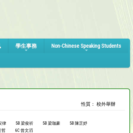
訊
學生事務
Non-Chinese Speaking Students
性質： 校外舉辦
李安律
5B 梁俊祈
5B 梁珈豪
5B 陳芷妤
安哲
6C 曾文滔