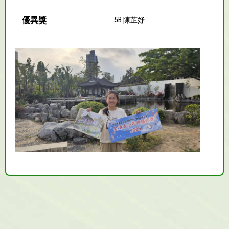
優異獎
5B 陳芷妤