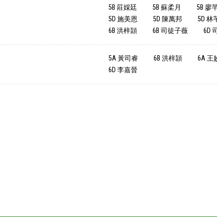
5B 莊婇廷
5B 蘇柔月
5B 廖
5D 施美恩
5D 陳萬邦
5D 林
6B 洪梓頴
6B 司徒子薇
6D
5A 黃司睿
6B 洪梓頴
6A 
6D 李嘉晉