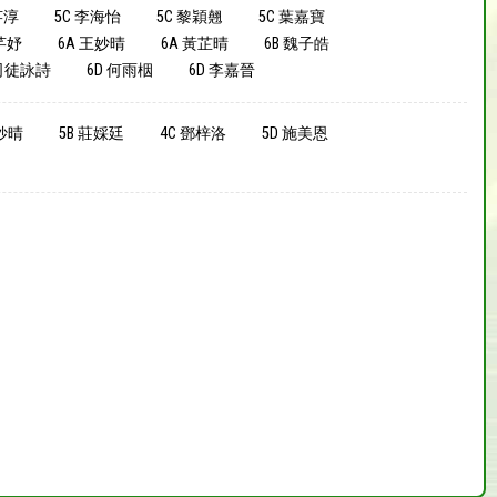
芊淳
5C 李海怡
5C 黎穎翹
5C 葉嘉寶
芊妤
6A 王妙晴
6A 黃芷晴
6B 魏子皓
 司徒詠詩
6D 何雨栶
6D 李嘉晉
王妙晴
5B 莊婇廷
4C 鄧梓洛
5D 施美恩