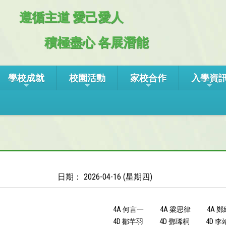
遵循主道 愛己愛人
積極盡心 各展潛能
學校成就
校園活動
家校合作
入學資
日期： 2026-04-16 (星期四)
4A 何言一
4A 梁思律
4A 
4D 鄒芊羽
4D 鄧琋桐
4D 李