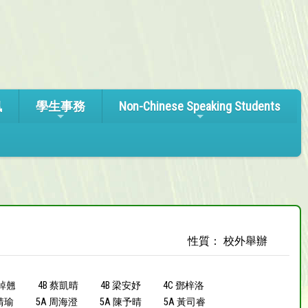
訊
學生事務
Non-Chinese Speaking Students
性質： 校外舉辦
鄭綽翹
4B 蔡凱晴
4B 梁安妤
4C 鄧梓洛
靖瑜
5A 周海澄
5A 陳予晴
5A 黃司睿