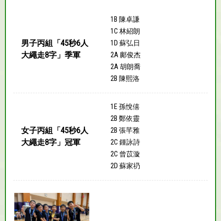
1B 陳卓謙
1C 林紹朗
男子丙組「45秒6人
1D 蘇弘日
大繩走8字」季軍
2A 鄺俊杰
2A 胡朗喬
2B 陳熙洛
1E 孫悅僖
2B 鄭依靈
女子丙組「45秒6人
2B 張芊雅
大繩走8字」冠軍
2C 鍾詠詩
2C 曾苡漩
2D 蘇家礽