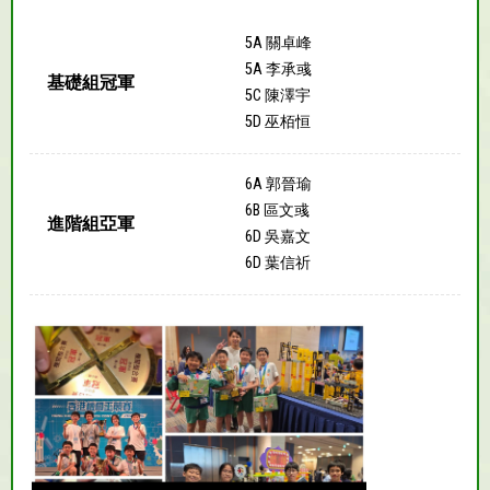
5A 關卓峰
5A 李承彧
基礎組冠軍
5C 陳澤宇
5D 巫栢恒
6A 郭晉瑜
6B 區文彧
進階組亞軍
6D 吳嘉文
6D 葉信祈