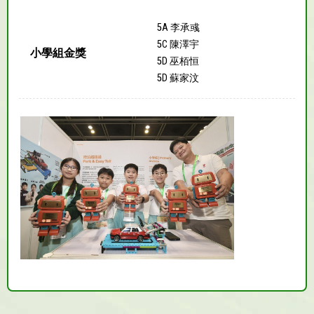
5A 李承彧
5C 陳澤宇
小學組金獎
5D 巫栢恒
5D 蘇家汶