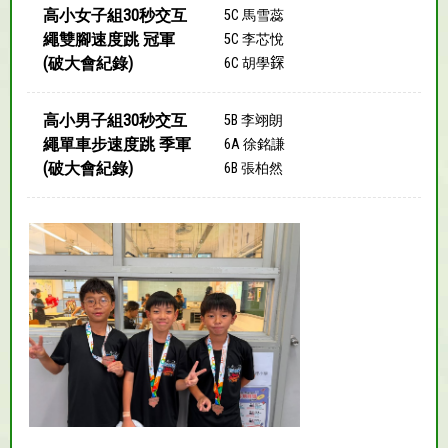
高小女子組30秒交互
5C 馬雪蕊
繩雙腳速度跳 冠軍
5C 李芯悅
(破大會紀錄)
6C 胡學𨨥
高小男子組30秒交互
5B 李翊朗
繩單車步速度跳 季軍
6A 徐銘謙
(破大會紀錄)
6B 張柏然