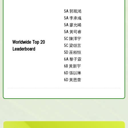
5A 郭珉澔
5A 李承彧
5A 廖允晞
5A 黃司睿
5C 陳澤宇
Worldwide Top 20
5C 梁頌言
Leaderboard
5D 巫栢恒
6A 黎子霖
6B 黃新宇
6D 張以琳
6D 黃恩蕾