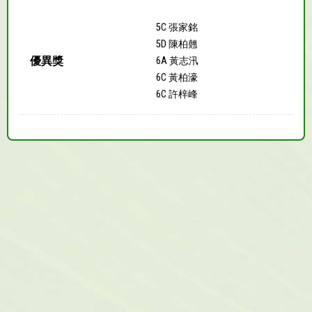
5C 張家銘
5D 陳柏翹
優異獎
6A 黃志汛
6C 黃柏濠
6C 許梓峰