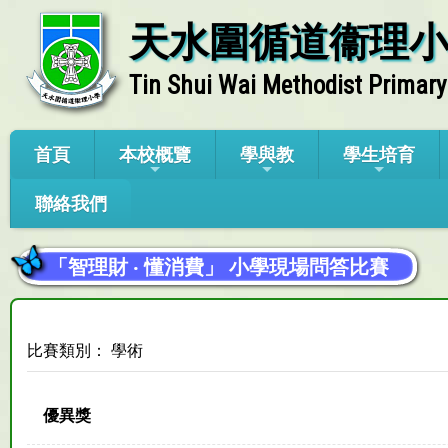
天水圍循道衞理
Tin Shui Wai Methodist Primary
首頁
本校概覽
學與教
學生培育
聯絡我們
「智理財 ‧ 懂消費」 小學現場問答比賽
比賽類別： 學術
優異獎