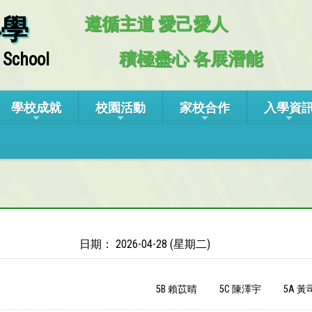
小學
遵循主道 愛己愛人
積極盡心 各展潛能
 School
學校成就
校園活動
家校合作
入學資
日期： 2026-04-28 (星期二)
5B 賴苡晴
5C 陳澤宇
5A 黃