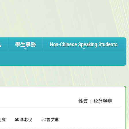
訊
學生事務
Non-Chinese Speaking Students
性質： 校外舉辦
司睿
5C 李芯悅
5C 曾艾琳