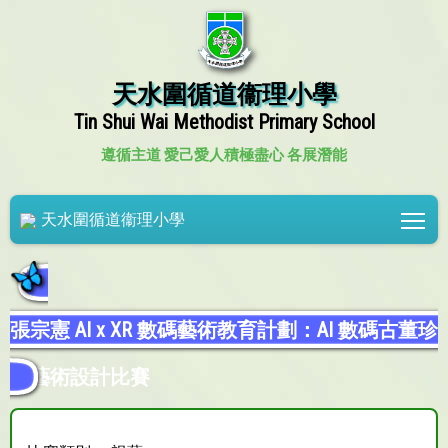
天水圍循道衞理小學
Tin Shui Wai Methodist Primary School
遵循主道 愛己愛人
積極盡心 各展潛能
Tog
天水圍循道衞理小學
張宗憲 AI x XR 數碼藝術教育計劃：AI 數碼古董珍
玩藝術設計比賽