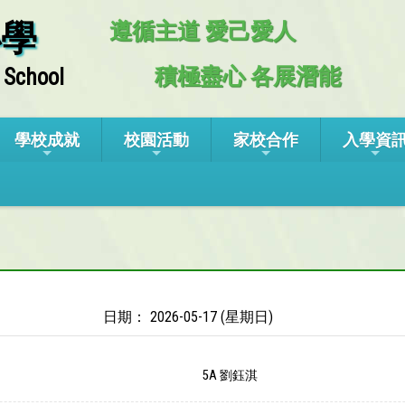
小學
遵循主道 愛己愛人
積極盡心 各展潛能
 School
學校成就
校園活動
家校合作
入學資
日期： 2026-05-17 (星期日)
5A 劉鈺淇