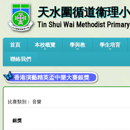
天水圍循道衞理
Tin Shui Wai Methodist Primary
首頁
本校概覽
學與教
學生培育
聯絡我們
香港演藝精英盃中樂大賽銀獎
比賽類別： 音樂
銀獎