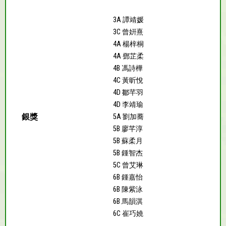
3A 譚靖媛
3C 曾姸熹
4A 楊梓桐
4A 鄧芷柔
4B 馮詩樺
4C 黃昕悅
4D 鄒芊羽
4D 李靖瑜
銀獎
5A 劉加蕎
5B 廖芊淳
5B 蘇柔月
5B 鍾智杰
5C 曾艾琳
6B 鍾嘉怡
6B 陳紫泳
6B 馬韻淇
6C 崔巧嬈