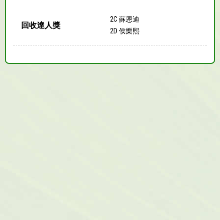
2C 蘇恩迪
回收達人獎
2D 侯樂熙