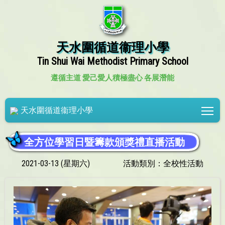
天水圍循道衞理小學
Tin Shui Wai Methodist Primary School
遵循主道 愛己愛人
積極盡心 各展潛能
Tog
天水圍循道衞理小學
全方位學習日暨籌款頒獎禮直播活動
2021-03-13 (星期六)
活動類別：全校性活動