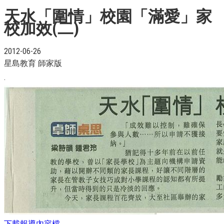
天水「圍情」校園「滿愛」家
校加效(二)
2012-06-26
星島教育 師家版
.
下載報導內容檔