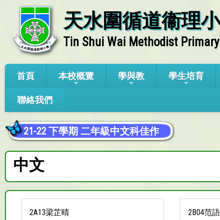
天水圍循道衞理
Tin Shui Wai Methodist Primary
首頁
本校概覽
學與教
學生培育
聯絡我們
21-22 下學期 二年級中文科佳作
中文
2A13梁芷晴
2B04范