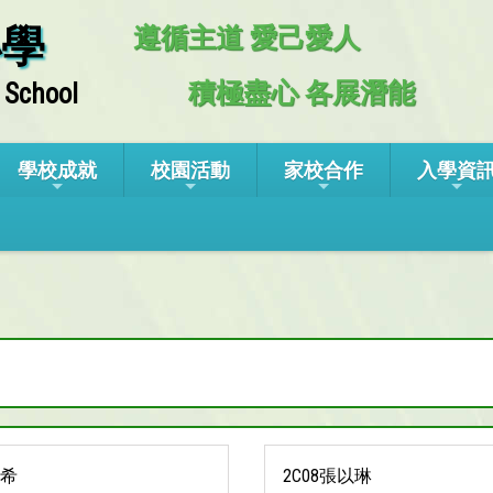
小學
遵循主道 愛己愛人
積極盡心 各展潛能
 School
學校成就
校園活動
家校合作
入學資
語希
2C08張以琳