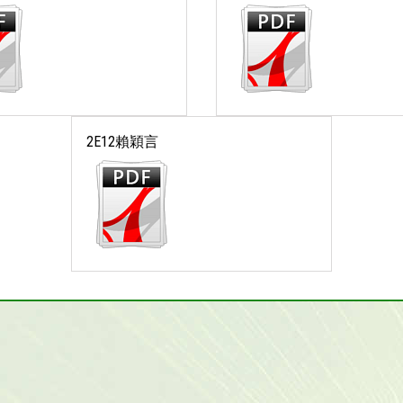
2E12賴穎言