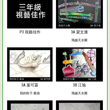
P3 視藝佳作
3A 梁文滙
飛越天水圍
3A 葉可霖
3B 江瑜
我的鞋子-素描
飛越天水圍