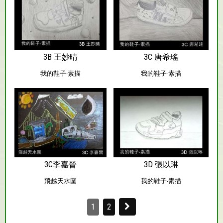
3B 王妙晴
3C 唐希瑤
我的鞋子-素描
我的鞋子-素描
3C李嘉晉
3D 張以琳
飛越天水圍
我的鞋子-素描
1
2