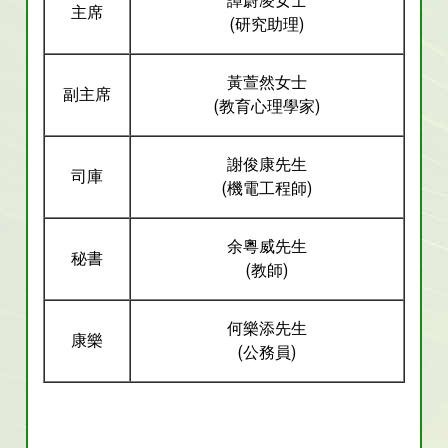
譚蔚凌女士
主席
(研究助理)
黃萱然女士
副主席
(教育心理學家)
謝俊康先生
司庫
(機電工程師
)
余粵威先生
秘書
(教師)
何樂添先生
康樂
(公務員)