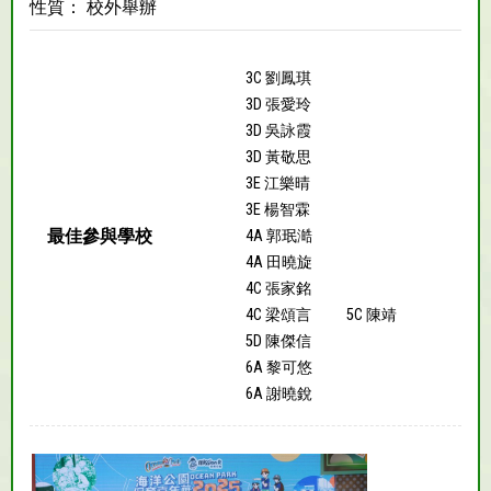
性質： 校外舉辦
3C 劉鳳琪
3D 張愛玲
3D 吳詠霞
3D 黃敬思
3E 江樂晴
3E 楊智霖
最佳參與學校
4A 郭珉澔
4A 田曉旋
4C 張家銘
4C 梁頌言
5C 陳靖
5D 陳傑信
6A 黎可悠
6A 謝曉銳