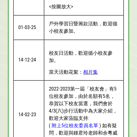
<按圖放大>
戶外學習日暨籌款活動，歡迎循
01-03-25
小校友參加。
校友日活動，歡迎循小校友參
14-12-24
加。
當天活動花絮：
相片集
2022-2023第一屆「校友會」有5
位校友參加，由於名額有5名，
恭賀以下校友當選，我們會於
4/3(六)步行活動中為大家介紹，
14-02-23
歡迎大家蒞臨支持:
(
附上5位校友委員名單
) 如有疑
問，歡迎與鍾君玲老師和余粵威