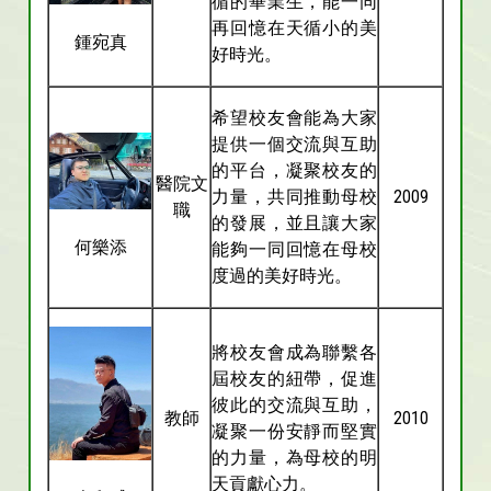
循的畢業生，能一同
再回憶在天循小的美
鍾宛真
好時光。
希望校友會能為大家
提供一個交流與互助
的平台，凝聚校友的
醫院文
力量，共同推動母校
2009
職
的發展，並且讓大家
何樂添
能夠一同回憶在母校
度過的美好時光。
將校友會成為聯繫各
屆校友的紐帶，促進
彼此的交流與互助，
教師
2010
凝聚一份安靜而堅實
的力量，為母校的明
天貢獻心力。