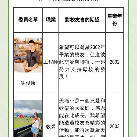
畢業年
委員名單
職業
對校友會的期望
份
希望可以凝聚2002年
畢業的校友，促進彼
工程師
此交流與聯誼，一起
2002
努力支持母校的發
展！
謝俊康
天循小是一個充愛和
歡樂的大家庭，感恩
能在此成長。我希望
能透過校友會精彩的
教師
2003
活動，能再次凝聚天