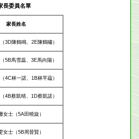
家長委員名單
家長姓名
（3D陳鶴鳴、2E陳鶴嘯）
（5B馬雪蕊、3E馬向陽）
（4C林一諾、1B林芊藴）
（4B蔡凱晴、1D蔡凱諾）
珊女士（5A田曉旋）
雯女士
（5B周晉賢）