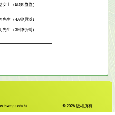
慧女士（6D鄭盈盈）
強先生（4A曾貝溢）
明先生（3E譚忻喬）
s.tswmps.edu.hk
© 2026 版權所有