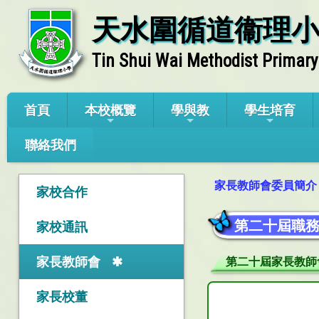
天水圍循道衞理
Tin Shui Wai Methodist Primary
首頁
本校概覽
學與教
學生培育
聯絡我們
家長教師會委員簡介
家校合作
第二十屆職
家校通訊
家長教師會
第二十屆家長教師
家長校董