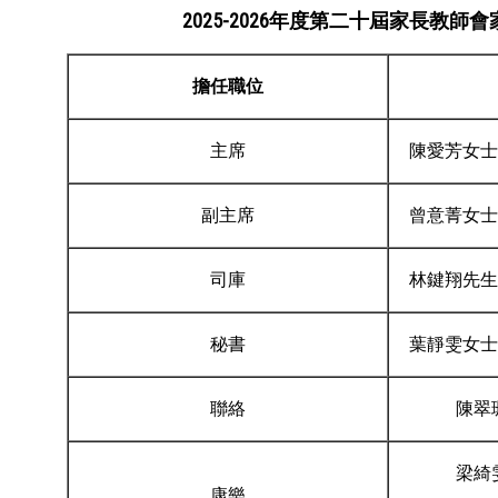
2025-2026
年度第二十
屆家長教師會
擔任職位
主席
陳愛芳女士
副主席
曾意菁女士
司庫
林鍵翔先生
秘書
葉靜雯女士
聯絡
陳翠
梁綺
康樂