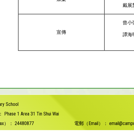
戴展
曾小
宣傳
譚海
ary School
s：
Phase 1 Area 31 Tin Shui Wai
ax）：
24480877
電郵（Email）：
email@campu