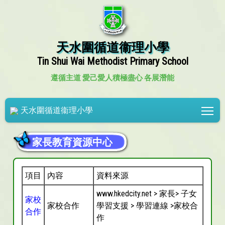
天水圍循道衞理小學
Tin Shui Wai Methodist Primary School
遵循主道 愛己愛人
積極盡心 各展潛能
Tog
天水圍循道衞理小學
家長教育資源中心
項目
內容
資料來源
www.hkedcity.net > 家長> 子女
家校
家校合作
學習支援 > 學習連線 >家校合
合作
作