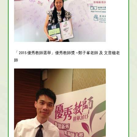
「 2015 優秀教師選舉」優秀教師獎 ~鄭子峯老師 及 文普楹老
師