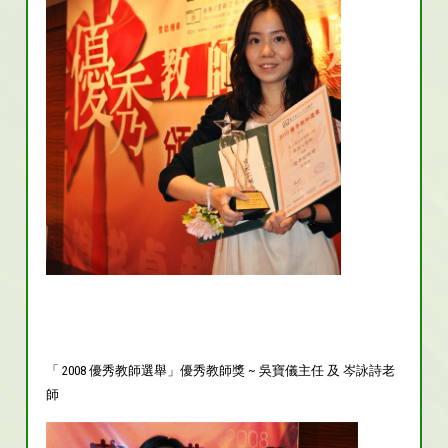
「 2008 優秀教師選舉」優秀教師獎 ~ 吳寶儀主任 及 岑詠詩老
師