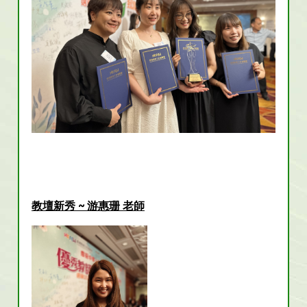
教壇新秀 ~ 游惠珊 老師