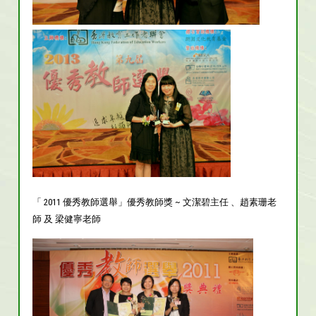
「 2011 優秀教師選舉」優秀教師獎 ~ 文潔碧主任 、趙素珊老
師 及 梁健寧老師