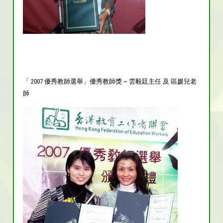
「 2007 優秀教師選舉」優秀教師獎 ~ 雲毅廷主任 及 區媛兒老
師