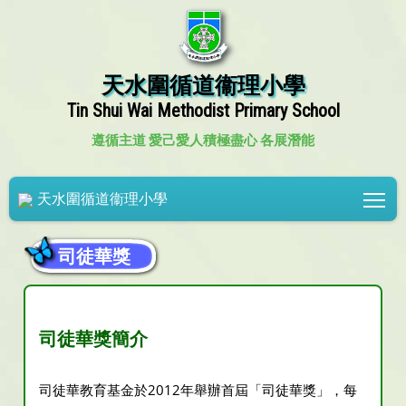
天水圍循道衞理小學
Tin Shui Wai Methodist Primary School
遵循主道 愛己愛人
積極盡心 各展潛能
Tog
天水圍循道衞理小學
司徒華獎
司徒華獎簡介
司徒華教育基金於2012年舉辦首屆「司徒華獎」，每