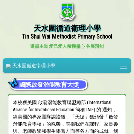
天水圍循道衞理小學
Tin Shui Wai Methodist Primary School
遵循主道 愛己愛人
積極盡心 各展潛能
Tog
天水圍循道衞理小學
國際啟發潛能教育大獎
本校獲美國 啟發潛能教育聯盟總部 (International
Alliance for Invitational Education 簡稱 IAIE) 的 通知，
經美國的專家團隊認證後，「天循」獲頒發「啟發
潛能教育學校」的殊榮，表揚我們在課程、家長參
與、老師教學和學生學習方面等各方面的成就，我